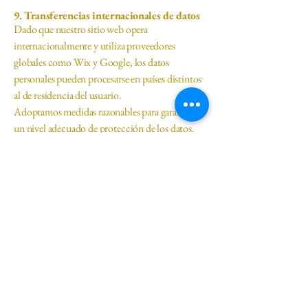
9. Transferencias internacionales de datos
Dado que nuestro sitio web opera
internacionalmente y utiliza proveedores
globales como Wix y Google, los datos
personales pueden procesarse en países distintos
al de residencia del usuario.
Adoptamos medidas razonables para garantizar
un nivel adecuado de protección de los datos.
10. Conservación de los datos
Los datos personales se conservarán únicamente
durante el tiempo necesario para:
procesar los pedidos;
prestar atención al cliente;
cumplir con obligaciones legales;
prevenir fraudes y garantizar la seguridad.
11. Tus derechos
Dependiendo de la legislación aplicable, puedes